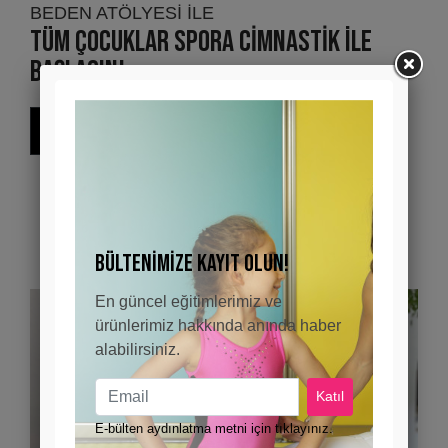
BEDEN ATÖLYESİ İLE
Tüm Çocuklar
Spora CİMNASTİK
ile
Başlasın!
Cimnastik Derslerimiz
BLOG
BÜLTENİMİZE KAYIT OLUN!
En güncel eğitimlerimiz ve
ürünlerimiz hakkında anında haber
alabilirsiniz.
E-bülten aydınlatma metni için tıklayınız.