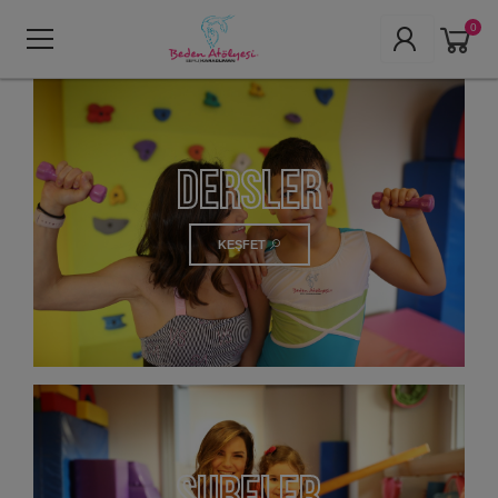
0
dersler
KEŞFET
şubeler